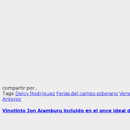
compartir por...
Tags:
Delcy Rodríguez
Ferias del campo soberano
Ven
Navegación
Entrada
Anterior
anterior:
de
Vinotinto Jon Aramburu incluido en el once ideal
entradas