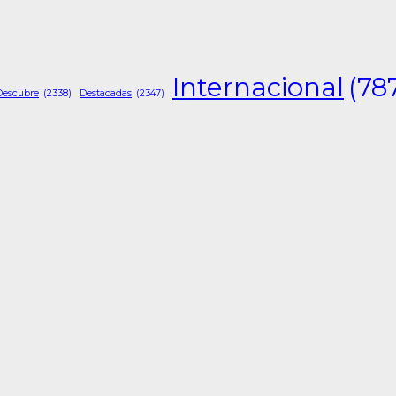
Internacional
(78
Descubre
(2338)
Destacadas
(2347)