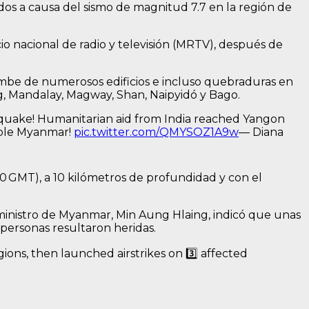
dos a causa del sismo de magnitud 7.7 en la región de
io nacional de radio y televisión (MRTV), después de
rumbe de numerosos edificios e incluso quebraduras en
g, Mandalay, Magway, Shan, Naipyidó y Bago.
hquake! Humanitarian aid from India reached Yangon
sible Myanmar!
pic.twitter.com/QMYSOZ1A9w
— Diana
:20 GMT), a 10 kilómetros de profundidad y con el
r ministro de Myanmar, Min Aung Hlaing, indicó que unas
personas resultaron heridas.
gions, then launched airstrikes on 3️⃣ affected