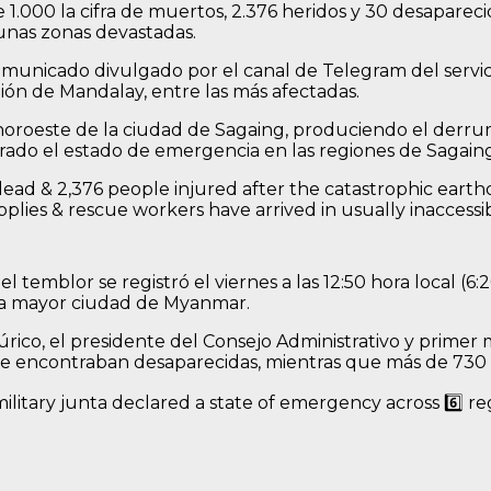
1.000 la cifra de muertos, 2.376 heridos y 30 desapareci
gunas zonas devastadas.
comunicado divulgado por el canal de Telegram del servic
ión de Mandalay, entre las más afectadas.
al noroeste de la ciudad de Sagaing, produciendo el der
arado el estado de emergencia en las regiones de Sagain
dead & 2,376 people injured after the catastrophic eart
pplies & rescue workers have arrived in usually inacces
 temblor se registró el viernes a las 12:50 hora local (6
da mayor ciudad de Myanmar.
lúrico, el presidente del Consejo Administrativo y prime
se encontraban desaparecidas, mientras que más de 730 
ilitary junta declared a state of emergency across 6️⃣ re