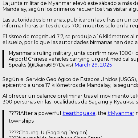
La junta militar de Myanmar elevó este sábado a más de 
Mandalay, según los primeros recuentos tras visitar al
Las autoridades birmanas, publicaron las cifras en un 
informar horas antes de casi 700 muertos solo en la reg
El sismo de magnitud 7,7, se produjo a 16 kilómetros 
el suelo, por lo que las autoridades birmanas han decl
Myanmar’s ruling military junta confirm now 1000+ 
Airport! Chinese vehicles carrying urgent medical su
Speaks (@Diana6197Davis)
March 29, 2025
Según el Servicio Geológico de Estados Unidos (USGS), el
epicentro a unos 17 kilómetros de Mandalay, la segun
Al ofrecer un balance preliminar tras el movimiento te
300 personas en las localidades de Sagaing y Kyaukse 
????❗After a powerful
#earthquake
, the
#Myanmar
m
townships:
????Chaung-U (Sagaing Region)