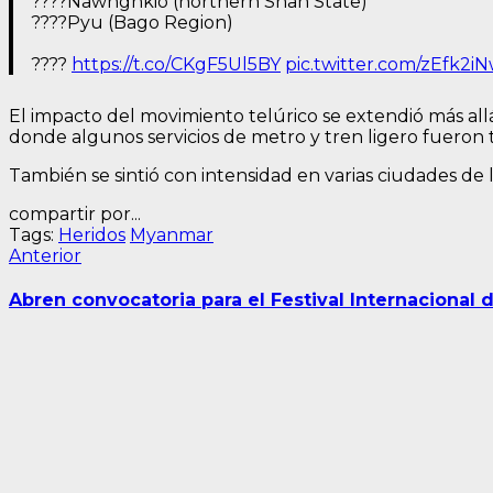
????Nawnghkio (northern Shan State)
????Pyu (Bago Region)
????
https://t.co/CKgF5Ul5BY
pic.twitter.com/zEfk2i
El impacto del movimiento telúrico se extendió más all
donde algunos servicios de metro y tren ligero fuero
También se sintió con intensidad en varias ciudades de 
compartir por...
Tags:
Heridos
Myanmar
Navegación
Entrada
Anterior
anterior:
de
Abren convocatoria para el Festival Internacional 
entradas