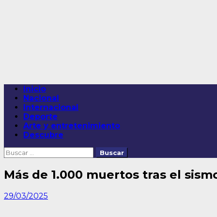
Saltar
al
contenido
Menú
Inicio
principal
Nacional
Internacional
Deporte
Arte y entretenimiento
Descubre
Buscar:
Más de 1.000 muertos tras el sis
29/03/2025