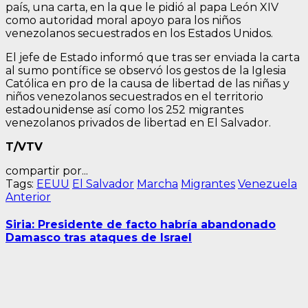
país, una carta, en la que le pidió al papa León XIV
como autoridad moral apoyo para los niños
venezolanos secuestrados en los Estados Unidos.
El jefe de Estado informó que tras ser enviada la carta
al sumo pontífice se observó los gestos de la Iglesia
Católica en pro de la causa de libertad de las niñas y
niños venezolanos secuestrados en el territorio
estadounidense así como los 252 migrantes
venezolanos privados de libertad en El Salvador.
T/VTV
compartir por...
Tags:
EEUU
El Salvador
Marcha
Migrantes
Venezuela
Navegación
Entrada
Anterior
anterior:
de
Siria: Presidente de facto habría abandonado
entradas
Damasco tras ataques de Israel