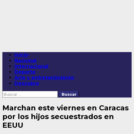
Saltar
al
contenido
Menú
Inicio
principal
Nacional
Internacional
Deporte
Arte y entretenimiento
Descubre
Buscar:
Marchan este viernes en Caracas
por los hijos secuestrados en
EEUU