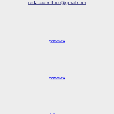
redaccionelfoco@gmail.com
@elfocovzla
@elfocovzla