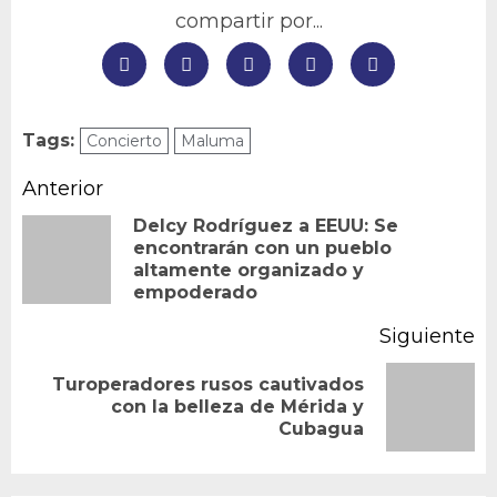
compartir por...
Tags:
Concierto
Maluma
Navegación
Anterior
de
Delcy Rodríguez a EEUU: Se
encontrarán con un pueblo
En
entradas
altamente organizado y
an
empoderado
Siguiente
Turoperadores rusos cautivados
Siguiente
con la belleza de Mérida y
Cubagua
entrada: