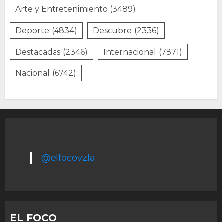
Arte y Entretenimiento
(3489)
Deporte
(4834)
Descubre
(2336)
Destacadas
(2346)
Internacional
(7871)
Nacional
(6742)
@elfocovzla
EL FOCO