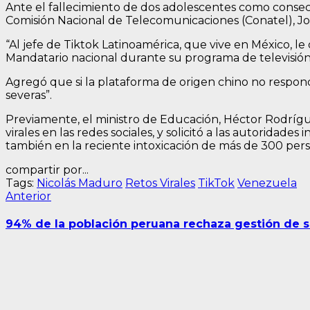
Ante el fallecimiento de dos adolescentes como consecue
Comisión Nacional de Telecomunicaciones (Conatel), Jo
“Al jefe de Tiktok Latinoamérica, que vive en México, l
Mandatario nacional durante su programa de televisió
Agregó que si la plataforma de origen chino no responde
severas”.
Previamente, el ministro de Educación, Héctor Rodrígue
virales en las redes sociales, y solicitó a las autoridad
también en la reciente intoxicación de más de 300 pers
compartir por...
Tags:
Nicolás Maduro
Retos Virales
TikTok
Venezuela
Navegación
Entrada
Anterior
anterior:
de
94% de la población peruana rechaza gestión de s
entradas