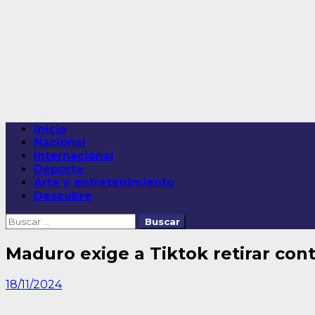
Saltar
al
contenido
Menú
Inicio
principal
Nacional
Internacional
Deporte
Arte y entretenimiento
Descubre
Buscar:
Maduro exige a Tiktok retirar cont
18/11/2024