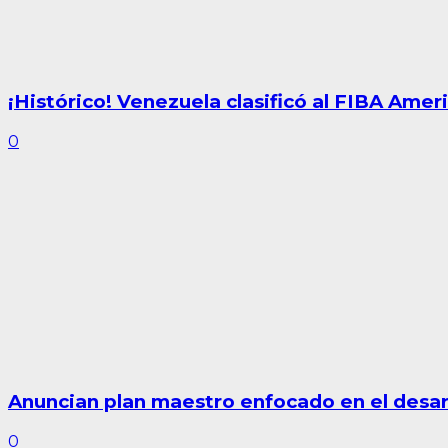
¡Histórico! Venezuela clasificó al FIBA Am
0
Anuncian plan maestro enfocado en el desarro
0