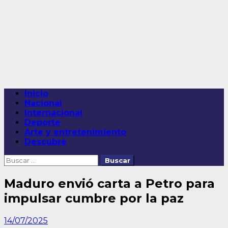
Saltar
al
contenido
Menú
Inicio
principal
Nacional
Internacional
Deporte
Arte y entretenimiento
Descubre
Buscar:
Maduro envió carta a Petro para
impulsar cumbre por la paz
14/07/2025