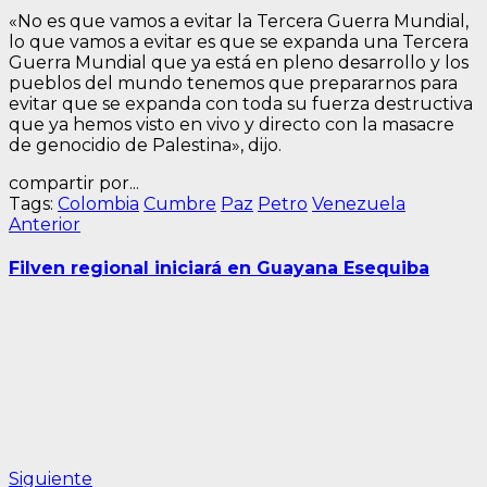
«No es que vamos a evitar la Tercera Guerra Mundial,
lo que vamos a evitar es que se expanda una Tercera
Guerra Mundial que ya está en pleno desarrollo y los
pueblos del mundo tenemos que prepararnos para
evitar que se expanda con toda su fuerza destructiva
que ya hemos visto en vivo y directo con la masacre
de genocidio de Palestina», dijo.
compartir por...
Tags:
Colombia
Cumbre
Paz
Petro
Venezuela
Navegación
Entrada
Anterior
anterior:
de
Filven regional iniciará en Guayana Esequiba
entradas
Siguiente
Siguiente