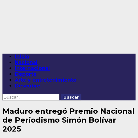
Saltar
al
contenido
Menú
Inicio
principal
Nacional
Internacional
Deporte
Arte y entretenimiento
Descubre
Buscar:
Maduro entregó Premio Nacional
de Periodismo Simón Bolívar
2025