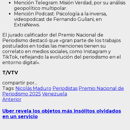
Mención Telegram: Misión Verdad, por su análisis
geopolítico multipolar.
Mención Podcast: Psicología a la inversa,
videopodcast de Fernando Guliani, en
ExtraNews.
El jurado calificador del Premio Nacional de
Periodismo destacó que «gran parte de los trabajos
postulados en todas las menciones tienen su
correlato en medios sociales, como Instagram y
TikTok, reflejando la evolución del periodismo en el
entorno digital».
T/VTV
compartir por...
Tags:
Nicolás Maduro
Periodistas
Premio Nacional de
Periodismo 2025
Venezuela
Navegación
Entrada
Anterior
anterior:
de
Uber revela los objetos más insólitos olvidados
entradas
en un servicio