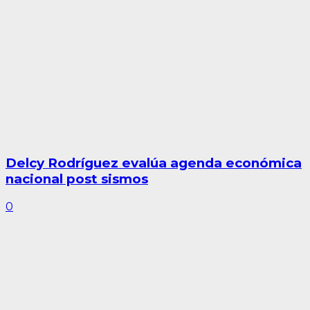
Delcy Rodríguez evalúa agenda económica
nacional post sismos
0