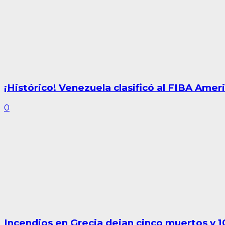
¡Histórico! Venezuela clasificó al FIBA Am
0
Incendios en Grecia dejan cinco muertos y 