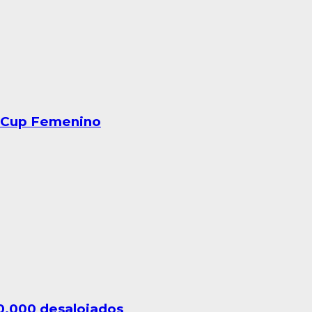
eriCup Femenino
10.000 desalojados