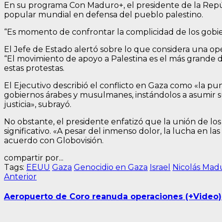
En su programa Con Maduro+, el presidente de la Repúb
popular mundial en defensa del pueblo palestino.
“Es momento de confrontar la complicidad de los gobie
El Jefe de Estado alertó sobre lo que considera una ope
“El movimiento de apoyo a Palestina es el más grande d
estas protestas.
El Ejecutivo describió el conflicto en Gaza como «la p
gobiernos árabes y musulmanes, instándolos a asumir su 
justicia», subrayó.
No obstante, el presidente enfatizó que la unión de los 
significativo. «A pesar del inmenso dolor, la lucha en la
acuerdo con Globovisión.
compartir por...
Tags:
EEUU
Gaza
Genocidio en Gaza
Israel
Nicolás Mad
Navegación
Entrada
Anterior
anterior:
de
Aeropuerto de Coro reanuda operaciones (+Video)
entradas