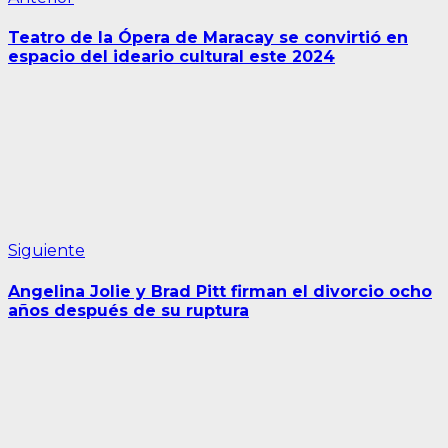
Navegación
anterior:
de
Teatro de la Ópera de Maracay se convirtió en
entradas
espacio del ideario cultural este 2024
Siguiente
Siguiente
entrada:
Angelina Jolie y Brad Pitt firman el divorcio ocho
años después de su ruptura