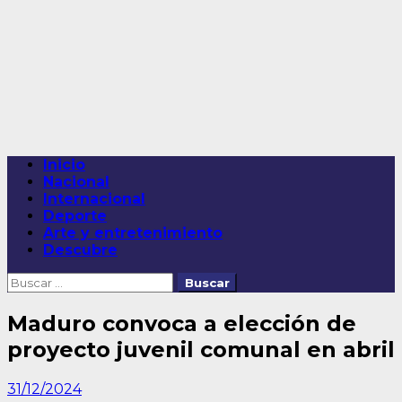
Saltar
al
contenido
Menú
Inicio
principal
Nacional
Internacional
Deporte
Arte y entretenimiento
Descubre
Buscar:
Maduro convoca a elección de
proyecto juvenil comunal en abril
31/12/2024