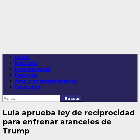
Saltar
al
contenido
Menú
Inicio
principal
Nacional
Internacional
Deporte
Arte y entretenimiento
Descubre
Buscar:
Lula aprueba ley de reciprocidad
para enfrenar aranceles de
Trump