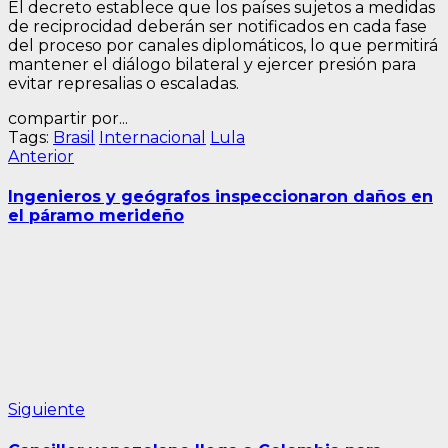
El decreto establece que los países sujetos a medidas
de reciprocidad deberán ser notificados en cada fase
del proceso por canales diplomáticos, lo que permitirá
mantener el diálogo bilateral y ejercer presión para
evitar represalias o escaladas.
compartir por...
Tags:
Brasil
Internacional
Lula
Navegación
Entrada
Anterior
anterior:
de
Ingenieros y geógrafos inspeccionaron daños en
entradas
el páramo merideño
Siguiente
Siguiente
entrada: