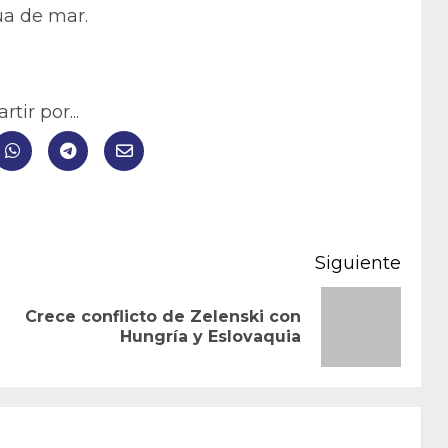
ua de mar.
tir por...
Siguiente
Сrece conflicto de Zelenski con
Entrada
Siguiente
Hungría y Eslovaquia
anterior:
entrada: