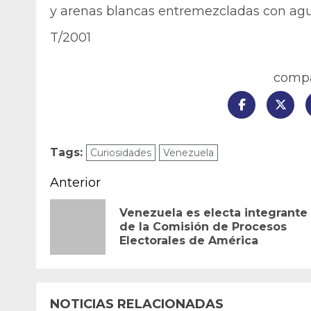
y arenas blancas entremezcladas con ag
T/2001
compar
Tags:
Curiosidades
Venezuela
Navegación
Anterior
de
Venezuela es electa integrante
de la Comisión de Procesos
entradas
Electorales de América
NOTICIAS RELACIONADAS