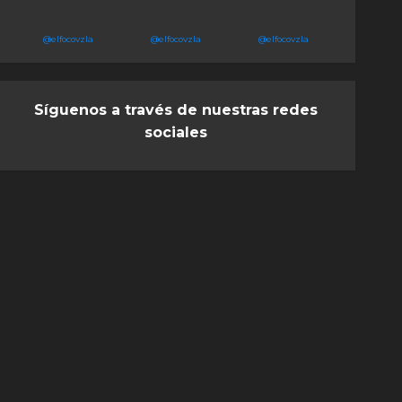
@elfocovzla
@elfocovzla
@elfocovzla
Síguenos a través de nuestras redes
sociales