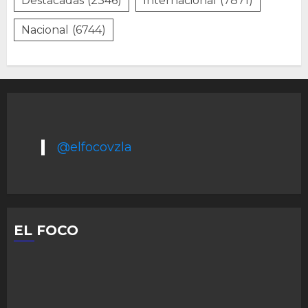
Destacadas
(2346)
Internacional
(7871)
Nacional
(6744)
@elfocovzla
EL FOCO