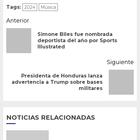
Tags:
2024
Música
Navegación
Anterior
de
Simone Biles fue nombrada
En
deportista del año por Sports
entradas
Illustrated
an
Siguiente
Presidenta de Honduras lanza
Siguiente
advertencia a Trump sobre bases
militares
entrada:
NOTICIAS RELACIONADAS