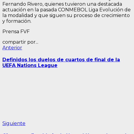
Fernando Rivero, quienes tuvieron una destacada
actuación en la pasada CONMEBOL Liga Evolución de
la modalidad y que siguen su proceso de crecimiento
y formación.
Prensa FVF
compartir por...
Navegación
Entrada
Anterior
anterior:
de
Definidos los duelos de cuartos de final de la
entradas
UEFA Nations League
Siguiente
Siguiente
entrada: