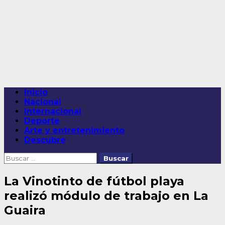
Saltar
al
contenido
Menú
Inicio
principal
Nacional
Internacional
Deporte
Arte y entretenimiento
Descubre
Buscar:
La Vinotinto de fútbol playa
realizó módulo de trabajo en La
Guaira