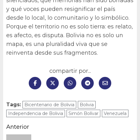
silenciados, qué memorias han sido borradas
y qué voces pueden resignificar el país
desde lo local, lo comunitario y lo simbólico.
Porque el territorio no es solo tierra: es relato,
es afecto, es disputa. Bolivia no es solo un
mapa, es una pluralidad viva que se
reinventa desde sus fragmentos.
compartir por...
Tags:
Bicentenario de Bolivia
Bolivia
Independencia de Bolivia
Simón Bolívar
Venezuela
Navegación
Anterior
de