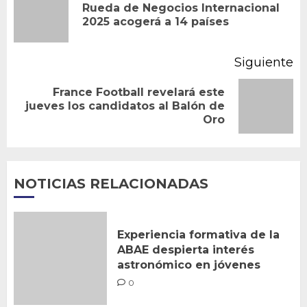
Rueda de Negocios Internacional
En
entradas
2025 acogerá a 14 países
an
Siguiente
France Football revelará este
Siguiente
jueves los candidatos al Balón de
Oro
entrada:
NOTICIAS RELACIONADAS
Experiencia formativa de la
ABAE despierta interés
astronómico en jóvenes
0