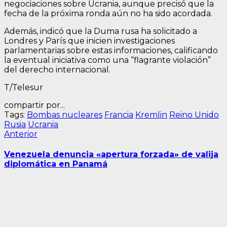
negociaciones sobre Ucrania, aunque precisó que la
fecha de la próxima ronda aún no ha sido acordada.
Además, indicó que la Duma rusa ha solicitado a
Londres y París que inicien investigaciones
parlamentarias sobre estas informaciones, calificando
la eventual iniciativa como una “flagrante violación”
del derecho internacional.
T/Telesur
compartir por...
Tags:
Bombas nucleares
Francia
Kremlin
Reino Unido
Rusia
Ucrania
Navegación
Entrada
Anterior
anterior:
de
Venezuela denuncia «apertura forzada» de valija
entradas
diplomática en Panamá