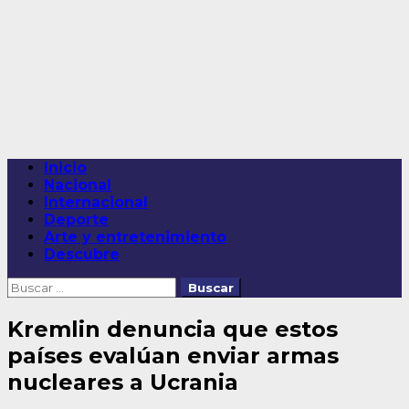
Saltar
al
contenido
Menú
Inicio
principal
Nacional
Internacional
Deporte
Arte y entretenimiento
Descubre
Buscar:
Kremlin denuncia que estos
países evalúan enviar armas
nucleares a Ucrania