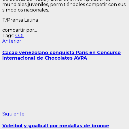
mundiales juveniles, permitiéndoles competir con sus
símbolos nacionales.
T/Prensa Latina
compartir por...
Tags:
COI
Navegación
Entrada
Anterior
anterior:
de
Cacao venezolano conquista París en Concurso
entradas
Internacional de Chocolates AVPA
Siguiente
Siguiente
entrada:
Voleibol y goalball por medallas de bronce