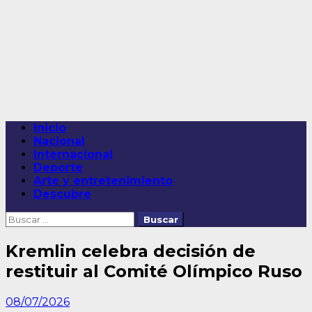
Saltar
al
contenido
Menú
Inicio
principal
Nacional
Internacional
Deporte
Arte y entretenimiento
Descubre
Buscar:
Kremlin celebra decisión de
restituir al Comité Olímpico Ruso
08/07/2026