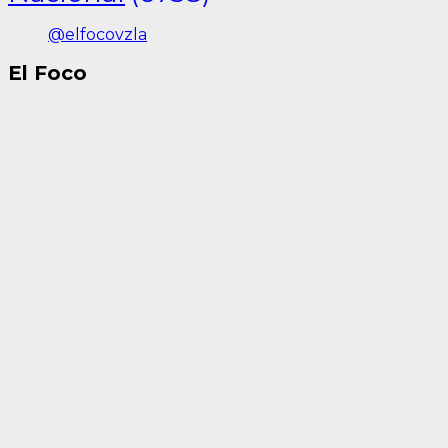
@elfocovzla
El Foco