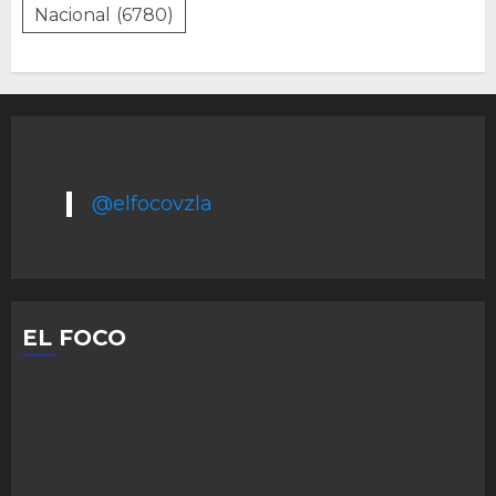
Nacional
(6780)
@elfocovzla
EL FOCO