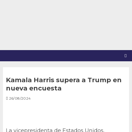
Saltar
al
contenido
Kamala Harris supera a Trump en
nueva encuesta
26/08/2024
La vicepresidenta de Estados Unidos,