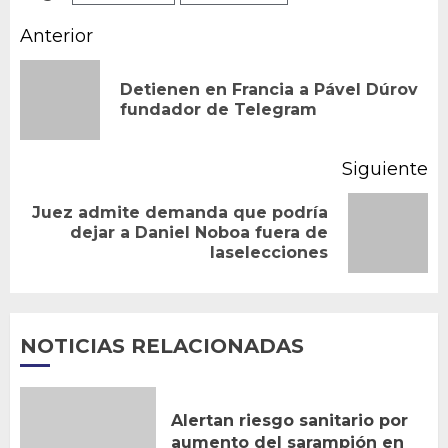
Navegación
Anterior
de
Detienen en Francia a Pável Dúrov
En
entradas
fundador de Telegram
an
Siguiente
Juez admite demanda que podría
Siguiente
dejar a Daniel Noboa fuera de
laselecciones
entrada:
NOTICIAS RELACIONADAS
Alertan riesgo sanitario por
aumento del sarampión en