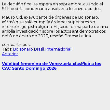
La decisión final se espera en septiembre, cuando el
STF podría condenar o absolver a los involucrados.
Mauro Cid, exayudante de órdenes de Bolsonaro,
afirmó que solo cumplía órdenes superiores sin
intención golpista alguna. El juicio forma parte de una
amplia investigación sobre los actos antidemocráticos
del 8 de enero de 2023, reseñó Prensa Latina.
compartir por...
Tags:
Bolsonaro
Brasil
Internacional
Navegación
Entrada
Anterior
anterior:
de
Voleibol femenino de Venezuela clasificó a los
entradas
CAC Santo Domingo 2026