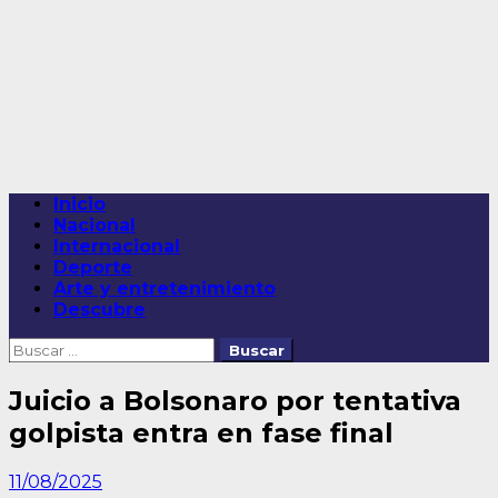
Saltar
al
contenido
Menú
Inicio
principal
Nacional
Internacional
Deporte
Arte y entretenimiento
Descubre
Buscar:
Juicio a Bolsonaro por tentativa
golpista entra en fase final
11/08/2025