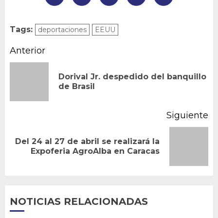
Tags:
deportaciones
EEUU
Navegación
Anterior
de
Dorival Jr. despedido del banquillo
En
entradas
de Brasil
an
Siguiente
Del 24 al 27 de abril se realizará la
Siguiente
Expoferia AgroAlba en Caracas
entrada:
NOTICIAS RELACIONADAS