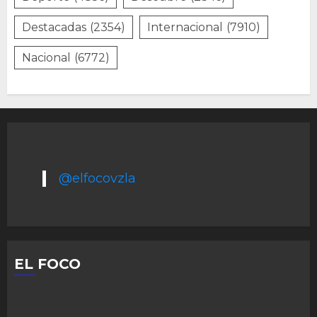
Destacadas
(2354)
Internacional
(7910)
Nacional
(6772)
@elfocovzla
EL FOCO