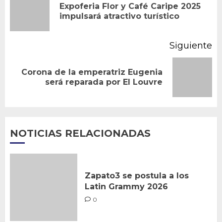
Expoferia Flor y Café Caripe 2025
En
entradas
impulsará atractivo turístico
an
Siguiente
Corona de la emperatriz Eugenia
Siguiente
será reparada por El Louvre
entrada:
NOTICIAS RELACIONADAS
Zapato3 se postula a los
Latin Grammy 2026
0