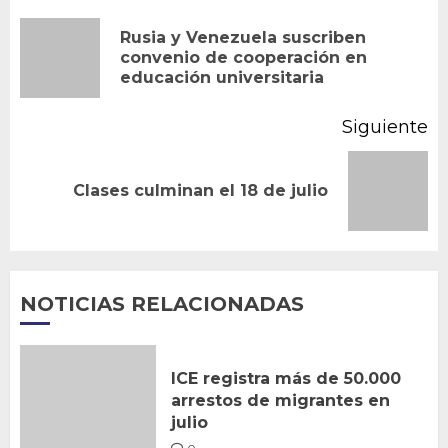
de
Rusia y Venezuela suscriben
En
convenio de cooperación en
entradas
educación universitaria
an
Siguiente
Siguiente
Clases culminan el 18 de julio
entrada:
NOTICIAS RELACIONADAS
ICE registra más de 50.000
arrestos de migrantes en
julio