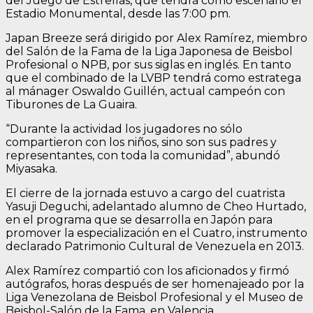
del Juego de Estrellas, que tendrá como escenario el
Estadio Monumental, desde las 7:00 pm.
Japan Breeze será dirigido por Alex Ramírez, miembro
del Salón de la Fama de la Liga Japonesa de Beisbol
Profesional o NPB, por sus siglas en inglés. En tanto
que el combinado de la LVBP tendrá como estratega
al mánager Oswaldo Guillén, actual campeón con
Tiburones de La Guaira.
“Durante la actividad los jugadores no sólo
compartieron con los niños, sino son sus padres y
representantes, con toda la comunidad”, abundó
Miyasaka.
El cierre de la jornada estuvo a cargo del cuatrista
Yasuji Deguchi, adelantado alumno de Cheo Hurtado,
en el programa que se desarrolla en Japón para
promover la especialización en el Cuatro, instrumento
declarado Patrimonio Cultural de Venezuela en 2013.
Alex Ramírez compartió con los aficionados y firmó
autógrafos, horas después de ser homenajeado por la
Liga Venezolana de Beisbol Profesional y el Museo de
Beisbol-Salón de la Fama, en Valencia.