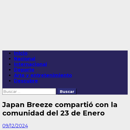
Saltar
al
contenido
Menú
Inicio
principal
Nacional
Internacional
Deporte
Arte y entretenimiento
Descubre
Buscar:
Japan Breeze compartió con la
comunidad del 23 de Enero
09/12/2024