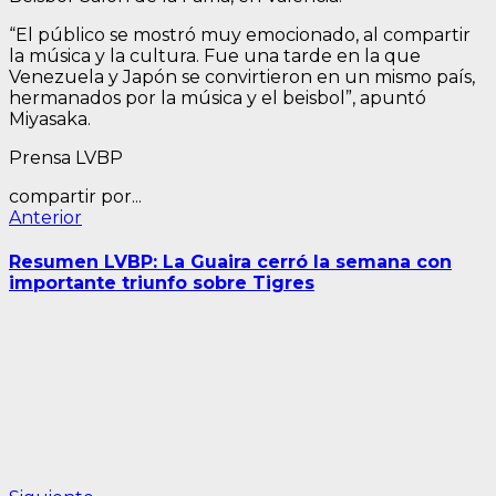
“El público se mostró muy emocionado, al compartir
la música y la cultura. Fue una tarde en la que
Venezuela y Japón se convirtieron en un mismo país,
hermanados por la música y el beisbol”, apuntó
Miyasaka.
Prensa LVBP
compartir por...
Navegación
Entrada
Anterior
anterior:
de
Resumen LVBP: La Guaira cerró la semana con
entradas
importante triunfo sobre Tigres