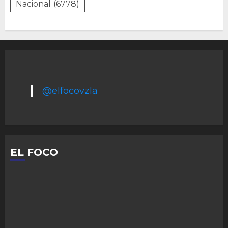
Nacional
(6778)
@elfocovzla
EL FOCO