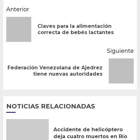
Navegación
Anterior
de
Claves para la alimentación
En
entradas
correcta de bebés lactantes
an
Siguiente
Federación Venezolana de Ajedrez
Siguiente
tiene nuevas autoridades
entrada:
NOTICIAS RELACIONADAS
Accidente de helicóptero
deja cuatro muertos en Río