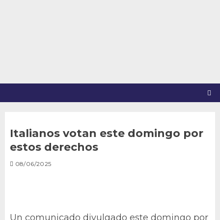
Saltar
al
contenido
Italianos votan este domingo por
estos derechos
08/06/2025
Un comunicado divulgado este domingo por