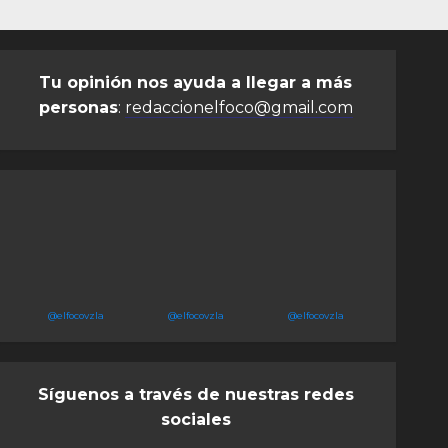
Tu opinión nos ayuda a llegar a más
personas
:
redaccionelfoco@gmail.com
@elfocovzla
@elfocovzla
@elfocovzla
Síguenos a través de nuestras redes
sociales