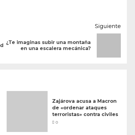
Siguiente
¿Te imaginas subir una montaña
Entrada
Siguiente
rd
en una escalera mecánica?
anterior:
entrada:
Zajárova acusa a Macron
de «ordenar ataques
terroristas» contra civiles
0