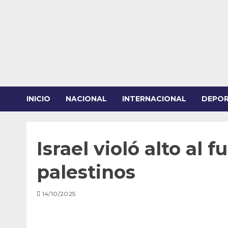
Saltar
al
contenido
INICIO
NACIONAL
INTERNACIONAL
DEPO
Israel violó alto al 
palestinos
14/10/2025