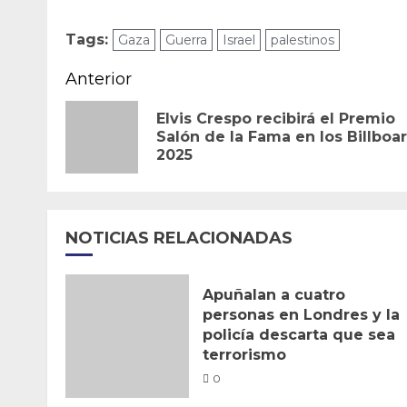
Tags:
Gaza
Guerra
Israel
palestinos
Navegación
Anterior
de
Elvis Crespo recibirá el Premio
Salón de la Fama en los Billboa
entradas
2025
NOTICIAS RELACIONADAS
Apuñalan a cuatro
personas en Londres y la
policía descarta que sea
terrorismo
0