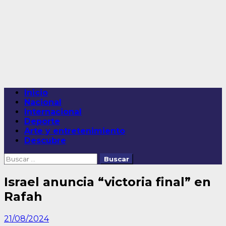
Saltar
al
contenido
Menú
Inicio
principal
Nacional
Internacional
Deporte
Arte y entretenimiento
Descubre
Buscar:
Israel anuncia “victoria final” en
Rafah
21/08/2024