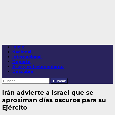
Saltar
al
contenido
Menú
Inicio
principal
Nacional
Internacional
Deporte
Arte y entretenimiento
Descubre
Buscar:
Irán advierte a Israel que se
aproximan días oscuros para su
Ejército