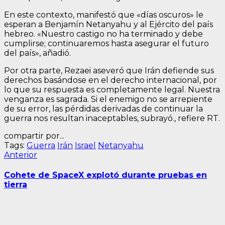
En este contexto, manifestó que «días oscuros» le
esperan a Benjamín Netanyahu y al Ejército del país
hebreo. «Nuestro castigo no ha terminado y debe
cumplirse; continuaremos hasta asegurar el futuro
del país», añadió.
Por otra parte, Rezaei aseveró que Irán defiende sus
derechos basándose en el derecho internacional, por
lo que su respuesta es completamente legal. Nuestra
venganza es sagrada. Si el enemigo no se arrepiente
de su error, las pérdidas derivadas de continuar la
guerra nos resultan inaceptables, subrayó., refiere RT.
compartir por...
Tags:
Guerra
Irán
Israel
Netanyahu
Navegación
Entrada
Anterior
anterior:
de
Cohete de SpaceX explotó durante pruebas en
entradas
tierra