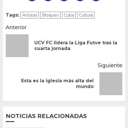
Tags:
Artistas
Bloqueo
Cuba
Cultura
Navegación
Anterior
de
UCV FC lidera la Liga Futve tras la
En
entradas
cuarta jornada
an
Siguiente
Esta es la iglesia más alta del
Siguiente
mundo
entrada:
NOTICIAS RELACIONADAS