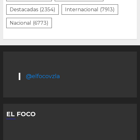
Destacadas
(2354)
Internacional
(7913)
Nacional
(6773)
@elfocovzla
EL FOCO