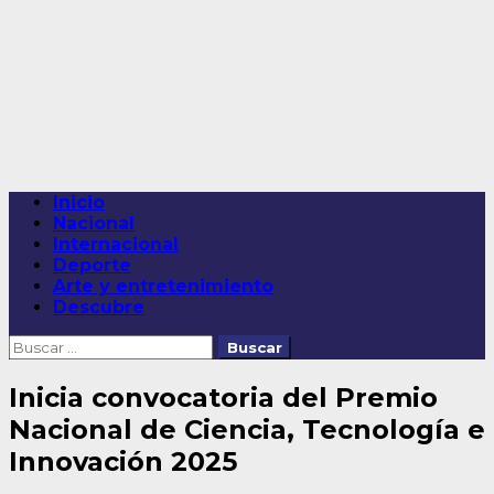
Saltar
al
contenido
Menú
Inicio
principal
Nacional
Internacional
Deporte
Arte y entretenimiento
Descubre
Buscar:
Inicia convocatoria del Premio
Nacional de Ciencia, Tecnología e
Innovación 2025