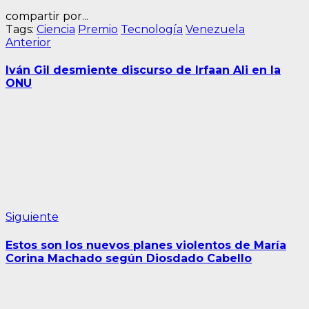
compartir por...
Tags:
Ciencia
Premio
Tecnología
Venezuela
Navegación
Entrada
Anterior
anterior:
de
Iván Gil desmiente discurso de Irfaan Ali en la
entradas
ONU
Siguiente
Siguiente
entrada:
Estos son los nuevos planes violentos de María
Corina Machado según Diosdado Cabello