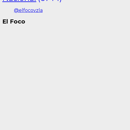
@elfocovzla
El Foco