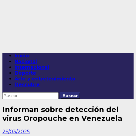
Saltar
al
contenido
Menú
Inicio
principal
Nacional
Internacional
Deporte
Arte y entretenimiento
Descubre
Buscar:
Informan sobre detección del
virus Oropouche en Venezuela
26/03/2025