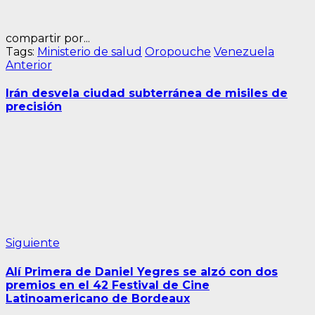
compartir por...
Tags:
Ministerio de salud
Oropouche
Venezuela
Navegación
Entrada
Anterior
anterior:
de
Irán desvela ciudad subterránea de misiles de
entradas
precisión
Siguiente
Siguiente
entrada:
Alí Primera de Daniel Yegres se alzó con dos
premios en el 42 Festival de Cine
Latinoamericano de Bordeaux