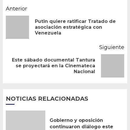
Navegación
Anterior
de
Putin quiere ratificar Tratado de
En
asociación estratégica con
entradas
Venezuela
an
Siguiente
Este sábado documental Tantura
Siguiente
se proyectará en la Cinemateca
Nacional
entrada:
NOTICIAS RELACIONADAS
Gobierno y oposición
continuaron diálogo este