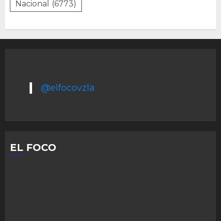
Nacional
(6773)
@elfocovzla
EL FOCO