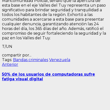
Mancomunidad Policial, señaló que la apertura de
esta base en el eje Valles del Tuy representa un paso
significativo para brindar seguridad y tranquilidad a
todos los habitantes de la región. Exhortó a las
comunidades a acercarse a esta base para presentar
cualquier denuncia, garantizando atención las 24
horas del día, los 365 días del año. Además, ratificó el
compromiso de seguir fortaleciendo la seguridad y la
paz en los Valles del Tuy.
T/UN
compartir por...
Tags:
Bandas criminales
Venezuela
Navegación
Entrada
Anterior
anterior:
de
50% de los usuarios de computadoras sufre
entradas
fatiga visual digital