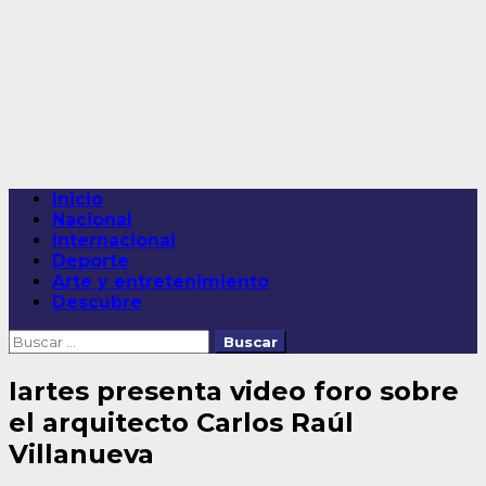
Saltar
al
contenido
Menú
Inicio
principal
Nacional
Internacional
Deporte
Arte y entretenimiento
Descubre
Buscar:
Iartes presenta video foro sobre
el arquitecto Carlos Raúl
Villanueva