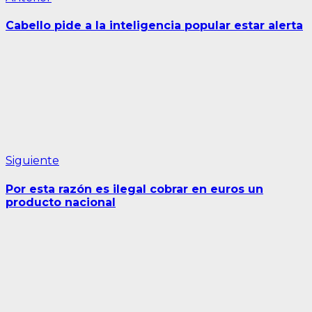
Navegación
anterior:
de
Cabello pide a la inteligencia popular estar alerta
entradas
Siguiente
Siguiente
entrada:
Por esta razón es ilegal cobrar en euros un
producto nacional