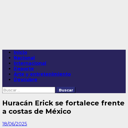
Saltar
al
contenido
Menú
Inicio
principal
Nacional
Internacional
Deporte
Arte y entretenimiento
Descubre
Buscar:
Huracán Erick se fortalece frente
a costas de México
18/06/2025