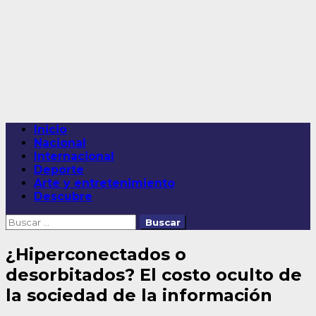
Saltar
al
contenido
Menú
Inicio
principal
Nacional
Internacional
Deporte
Arte y entretenimiento
Descubre
Buscar:
¿Hiperconectados o
desorbitados? El costo oculto de
la sociedad de la información