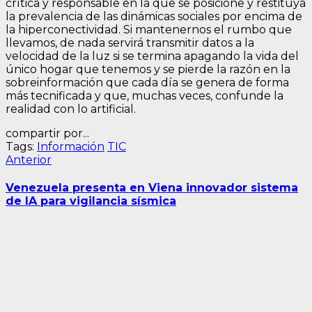
crítica y responsable en la que se posicione y restituya
la prevalencia de las dinámicas sociales por encima de
la hiperconectividad. Si mantenernos el rumbo que
llevamos, de nada servirá transmitir datos a la
velocidad de la luz si se termina apagando la vida del
único hogar que tenemos y se pierde la razón en la
sobreinformación que cada día se genera de forma
más tecnificada y que, muchas veces, confunde la
realidad con lo artificial.
compartir por...
Tags:
Información
TIC
Navegación
Entrada
Anterior
anterior:
de
Venezuela presenta en Viena innovador sistema
entradas
de IA para vigilancia sísmica