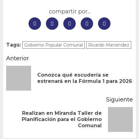
compartir por...
Tags:
Gobierno Popular Comunal
Ricardo Menéndez
Navegación
Anterior
de
Conozca qué escudería se
En
entradas
estrenará en la Fórmula 1 para 2026
an
Siguiente
Realizan en Miranda Taller de
Siguiente
Planificación para el Gobierno
Comunal
entrada: