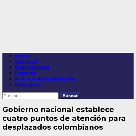
Saltar
al
contenido
Menú
Inicio
principal
Nacional
Internacional
Deporte
Arte y entretenimiento
Descubre
Buscar:
Gobierno nacional establece
cuatro puntos de atención para
desplazados colombianos