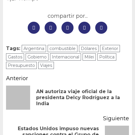
compartir por...
Tags:
Argentina
combustible
Dólares
Exterior
Gastos
Gobierno
Internacional
Milei
Política
Presupuesto
Viajes
Navegación
Anterior
de
AN autoriza viaje oficial de la
En
presidenta Delcy Rodríguez a la
entradas
India
an
Siguiente
Estados Unidos impuso nuevas
sanciones contra el Grupo de