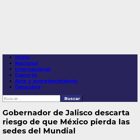
Saltar
al
contenido
Menú
Inicio
principal
Nacional
Internacional
Deporte
Arte y entretenimiento
Descubre
Buscar:
Gobernador de Jalisco descarta
riesgo de que México pierda las
sedes del Mundial