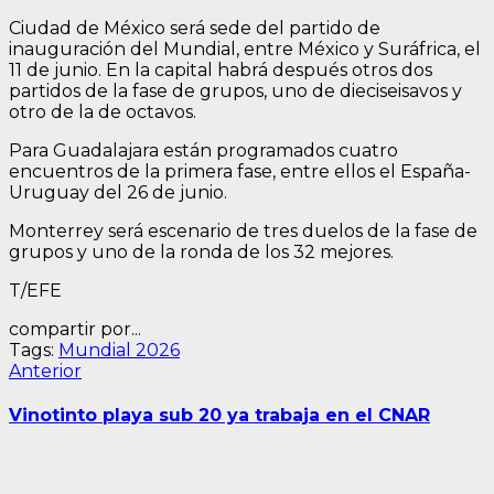
Ciudad de México será sede del partido de
inauguración del Mundial, entre México y Suráfrica, el
11 de junio. En la capital habrá después otros dos
partidos de la fase de grupos, uno de dieciseisavos y
otro de la de octavos.
Para Guadalajara están programados cuatro
encuentros de la primera fase, entre ellos el España-
Uruguay del 26 de junio.
Monterrey será escenario de tres duelos de la fase de
grupos y uno de la ronda de los 32 mejores.
T/EFE
compartir por...
Tags:
Mundial 2026
Navegación
Entrada
Anterior
anterior:
de
Vinotinto playa sub 20 ya trabaja en el CNAR
entradas