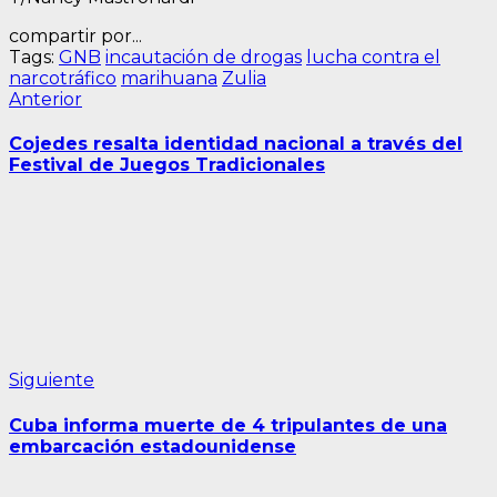
compartir por...
Tags:
GNB
incautación de drogas
lucha contra el
narcotráfico
marihuana
Zulia
Navegación
Entrada
Anterior
anterior:
de
Cojedes resalta identidad nacional a través del
entradas
Festival de Juegos Tradicionales
Siguiente
Siguiente
entrada:
Cuba informa muerte de 4 tripulantes de una
embarcación estadounidense