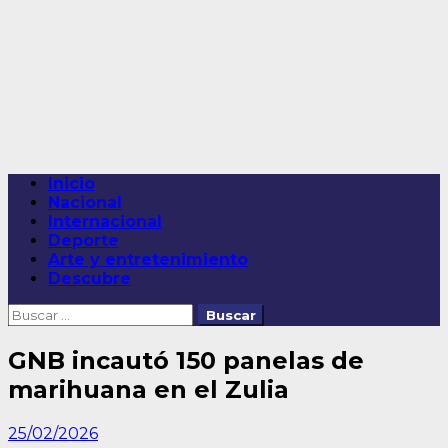
Saltar
al
contenido
Menú
Inicio
principal
Nacional
Internacional
Deporte
Arte y entretenimiento
Descubre
Buscar:
GNB incautó 150 panelas de
marihuana en el Zulia
25/02/2026