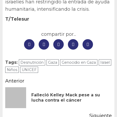
israelíes han restringido la entrada de ayuda
humanitaria, intensificando la crisis.
T/Telesur
compartir por...
Tags:
Desnutrición
Gaza
Genocidio en Gaza
Israel
Niños
UNICEF
Navegación
Anterior
de
Falleció Kelley Mack pese a su
En
entradas
lucha contra el cáncer
an
Siguiente