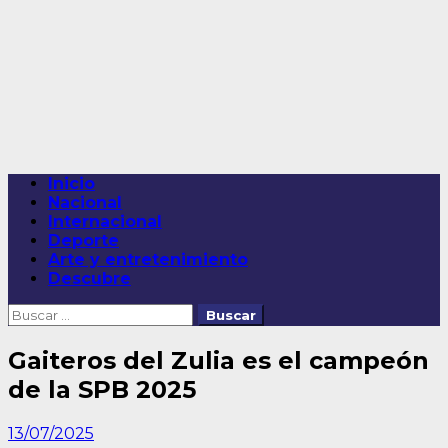
Saltar
al
contenido
Menú
Inicio
principal
Nacional
Internacional
Deporte
Arte y entretenimiento
Descubre
Buscar:
Gaiteros del Zulia es el campeón
de la SPB 2025
13/07/2025