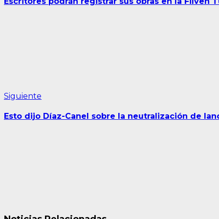
Escritores podrán registrar sus obras en la Filven 
entradas
Siguiente
Siguiente
entrada:
Esto dijo Díaz-Canel sobre la neutralización de l
Noticias Relacionadas