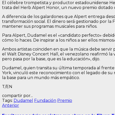
El célebre trompetista y productor estadounidense He
trata del Herb Alpert Honor, un nuevo premio dotado c
A diferencia de los galardones que Alpert entrega des
transformación social. El dinero será gestionado por la
mantener sus programas musicales para niños.
Para Alpert, Dudamel es el «candidato perfecto» debido 
cómo lo haces. De inspirar a los niños a ser ellos mismos»
Ambos artistas coinciden en que la música debe servir 
el Walt Disney Concert Hall, el venezolano reafirmó la
pero pasa por la base, que es la educación», dijo.
Dudamel, quien transita su última temporada al frente 
York, vinculó este reconocimiento con el legado de su 
la base para un mundo más empático.
T/EN
compartir por...
Tags:
Dudamel
Fundación
Premio
Navegación
Entrada
Anterior
anterior:
de