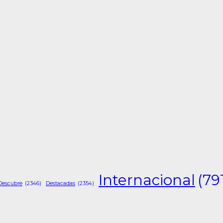
Internacional
(79
Descubre
(2346)
Destacadas
(2354)