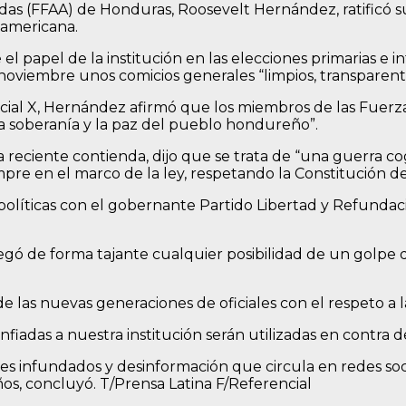
das (FFAA) de Honduras, Roosevelt Hernández, ratificó s
oamericana.
e el papel de la institución en las elecciones primarias e
noviembre unos comicios generales “limpios, transparent
 social X, Hernández afirmó que los miembros de las Fue
a soberanía y la paz del pueblo hondureño”.
reciente contienda, dijo que se trata de “una guerra cog
re en el marco de la ley, respetando la Constitución de 
olíticas con el gobernante Partido Libertad y Refundaci
r negó de forma tajante cualquier posibilidad de un gol
 las nuevas generaciones de oficiales con el respeto a 
fiadas a nuestra institución serán utilizadas en contra
es infundados y desinformación que circula en redes soci
ños, concluyó. T/Prensa Latina F/Referencial