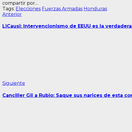
compartir por...
Tags:
Elecciones
Fuerzas Armadas
Honduras
Navegación
Entrada
Anterior
anterior:
de
LiCausi: Intervencionismo de EEUU es la verdadera
entradas
Siguiente
Siguiente
entrada:
Canciller Gil a Rubio: Saque sus narices de esta c