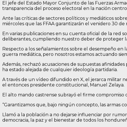
El jefe del Estado Mayor Conjunto de las Fuerzas Arma
transparencia del proceso electoral en la nación centr
Ante las críticas de sectores políticos y mediáticos sobr
miércoles que las FFAA garantizarán el venidero 30 de 
En varias publicaciones en su cuenta oficial de la red
deliberantes, cumpliendo nuestro deber de proteger l
Respecto a los señalamientos sobre el desempeño en la 
guerra mediática, pero nosotros estamos actuando siemp
Además, rechazó acusaciones de supuestas afinidades p
ha estado alejada de cualquier ideología partidaria.
A través de un vídeo difundido en X, el jerarca milita
el entonces presidente constitucional, Manuel Zelaya.
El alto mando castrense subrayó el firme compromiso de
“Garantizamos que, bajo ningún concepto, las armas con
Llamó a la población a no dejarse influenciar por rumor
democracia, la paz y el bienestar de todos los hondure