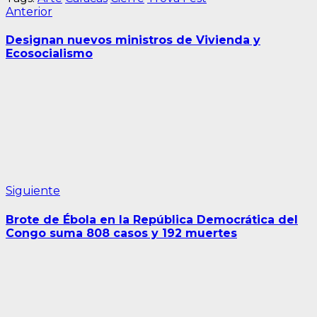
Navegación
Entrada
Anterior
anterior:
de
Designan nuevos ministros de Vivienda y
entradas
Ecosocialismo
Siguiente
Siguiente
entrada:
Brote de Ébola en la República Democrática del
Congo suma 808 casos y 192 muertes