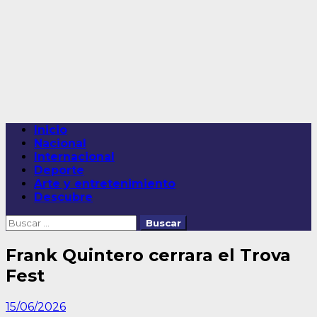
Saltar
al
contenido
Menú
Inicio
principal
Nacional
Internacional
Deporte
Arte y entretenimiento
Descubre
Buscar:
Frank Quintero cerrara el Trova
Fest
15/06/2026