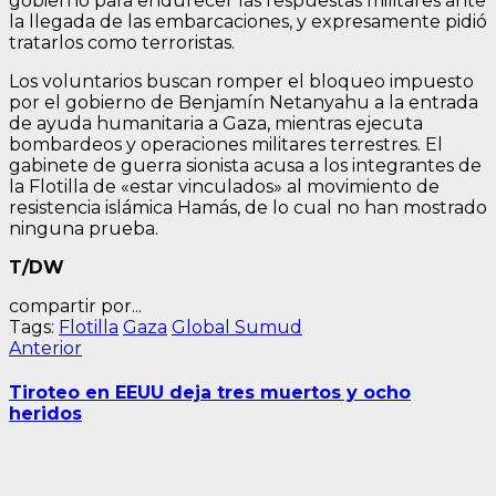
gobierno para endurecer las respuestas militares ante
la llegada de las embarcaciones, y expresamente pidió
tratarlos como terroristas.
Los voluntarios buscan romper el bloqueo impuesto
por el gobierno de Benjamín Netanyahu a la entrada
de ayuda humanitaria a Gaza, mientras ejecuta
bombardeos y operaciones militares terrestres. El
gabinete de guerra sionista acusa a los integrantes de
la Flotilla de «estar vinculados» al movimiento de
resistencia islámica Hamás, de lo cual no han mostrado
ninguna prueba.
T/DW
compartir por...
Tags:
Flotilla
Gaza
Global Sumud
Navegación
Entrada
Anterior
anterior:
de
Tiroteo en EEUU deja tres muertos y ocho
entradas
heridos