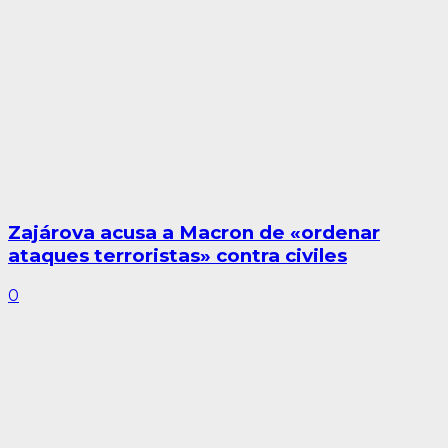
Zajárova acusa a Macron de «ordenar
ataques terroristas» contra civiles
0