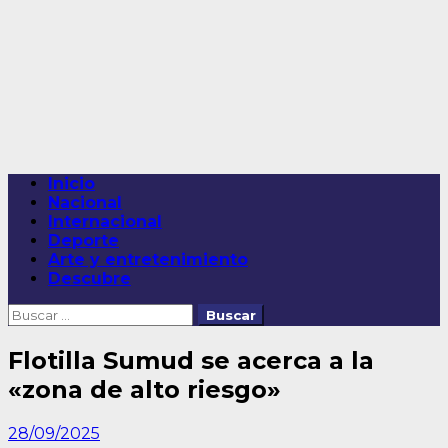
Saltar
al
contenido
Menú
Inicio
principal
Nacional
Internacional
Deporte
Arte y entretenimiento
Descubre
Buscar:
Flotilla Sumud se acerca a la
«zona de alto riesgo»
28/09/2025