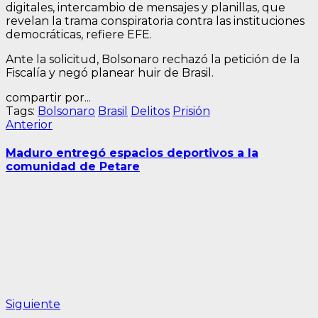
digitales, intercambio de mensajes y planillas, que
revelan la trama conspiratoria contra las instituciones
democráticas, refiere EFE.
Ante la solicitud, Bolsonaro rechazó la petición de la
Fiscalía y negó planear huir de Brasil.
compartir por...
Tags:
Bolsonaro
Brasil
Delitos
Prisión
Navegación
Entrada
Anterior
anterior:
de
Maduro entregó espacios deportivos a la
entradas
comunidad de Petare
Siguiente
Siguiente
entrada: