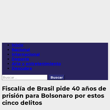
Saltar
al
contenido
Menú
Inicio
principal
Nacional
Internacional
Deporte
Arte y entretenimiento
Descubre
Buscar:
Fiscalía de Brasil pide 40 años de
prisión para Bolsonaro por estos
cinco delitos