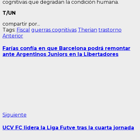
cognitivas que degradan la condición humana.
T/UN
compartir por...
Tags:
Fiscal
guerras cognitivas
Therian
trastorno
Navegación
Entrada
Anterior
anterior:
de
Farías confía en que Barcelona podrá remontar
entradas
ante Argentinos Juniors en la Libertadores
Siguiente
Siguiente
entrada:
UCV FC lidera la Liga Futve tras la cuarta jornada