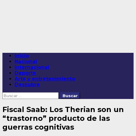
Saltar
al
contenido
Menú
Inicio
principal
Nacional
Internacional
Deporte
Arte y entretenimiento
Descubre
Buscar:
Fiscal Saab: Los Therian son un
“trastorno” producto de las
guerras cognitivas