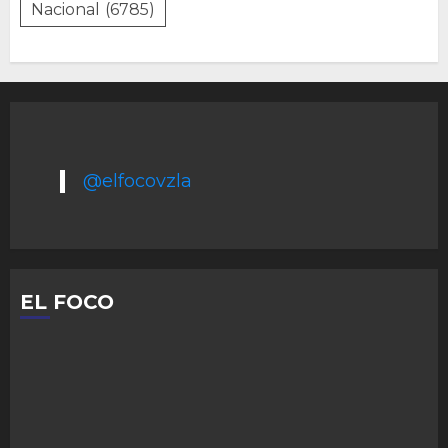
Nacional
(6785)
@elfocovzla
EL FOCO