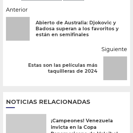
Navegación
Anterior
de
Abierto de Australia: Djokovic y
En
Badosa superan a los favoritos y
entradas
están en semifinales
an
Siguiente
Estas son las películas más
Siguiente
taquilleras de 2024
entrada:
NOTICIAS RELACIONADAS
¡Campeones! Venezuela
invicta en la Copa