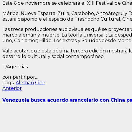
Este 6 de noviembre se celebrará el XIII Festival de C
Mérida, Nueva Esparta, Zulia, Carabobo, Anzoátegui y Dis
estará disponible el espacio de Trasnocho Cultural, Cin
Las trece producciones audiovisuales qué se proyectará
marco alemán y muerte, La teoría universal ; La desped
uno, Con amor; Hilde, Los extras y Saludos desde Marte
Vale acotar, que esta décima tercera edición mostrará
desarrollo cultural y social contemporáneo.
T/Agencias
compartir por...
Tags:
Aleman
Cine
Navegación
Entrada
Anterior
anterior:
de
Venezuela busca acuerdo arancelario con China p
entradas