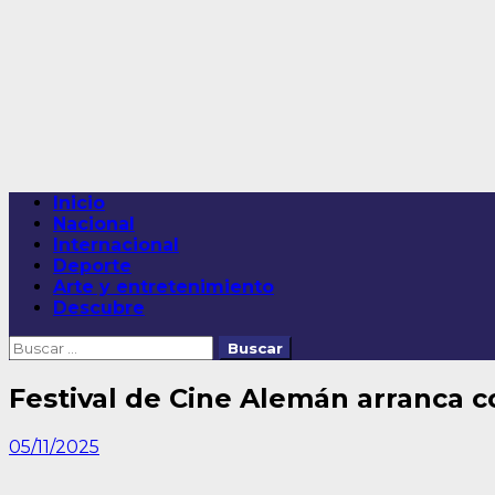
Saltar
al
contenido
Menú
Inicio
principal
Nacional
Internacional
Deporte
Arte y entretenimiento
Descubre
Buscar:
Festival de Cine Alemán arranca co
05/11/2025