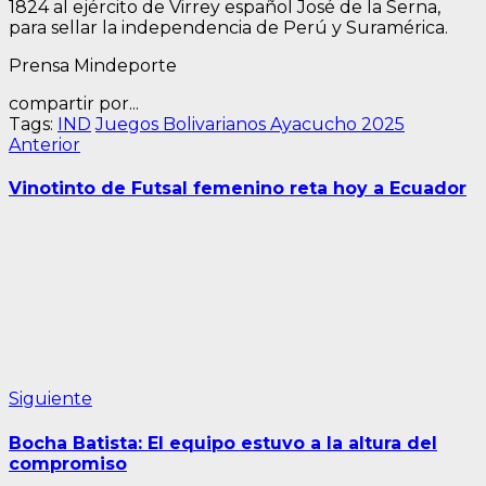
1824 al ejército de Virrey español José de la Serna,
para sellar la independencia de Perú y Suramérica.
Prensa Mindeporte
compartir por...
Tags:
IND
Juegos Bolivarianos Ayacucho 2025
Navegación
Entrada
Anterior
anterior:
de
Vinotinto de Futsal femenino reta hoy a Ecuador
entradas
Siguiente
Siguiente
entrada:
Bocha Batista: El equipo estuvo a la altura del
compromiso