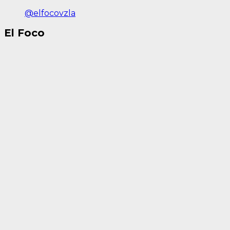
@elfocovzla
El Foco