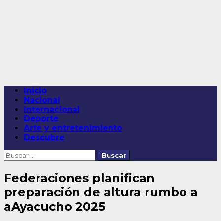
Saltar
al
contenido
Menú
Inicio
principal
Nacional
Internacional
Deporte
Arte y entretenimiento
Descubre
Buscar:
Federaciones planifican
preparación de altura rumbo a
aAyacucho 2025